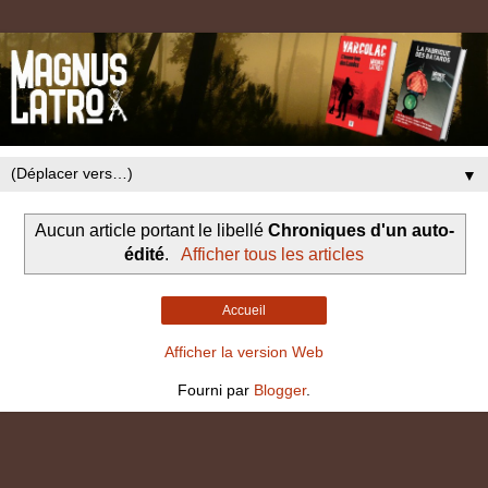
▼
Aucun article portant le libellé
Chroniques d'un auto-
édité
.
Afficher tous les articles
Accueil
Afficher la version Web
Fourni par
Blogger
.